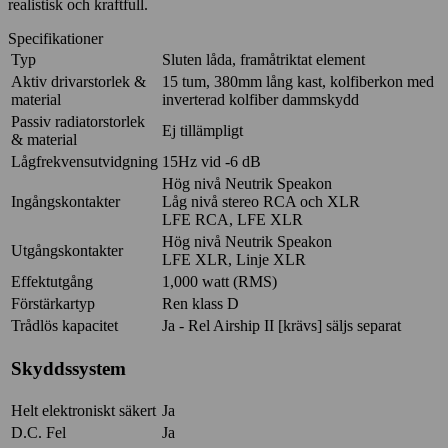
realistisk och kraftfull.
Specifikationer
Typ
Sluten låda, framåtriktat element
Aktiv drivarstorlek &
15 tum, 380mm lång kast, kolfiberkon med
material
inverterad kolfiber dammskydd
Passiv radiatorstorlek
Ej tillämpligt
& material
Lågfrekvensutvidgning
15Hz vid -6 dB
Hög nivå Neutrik Speakon
Ingångskontakter
Låg nivå stereo RCA och XLR
LFE RCA, LFE XLR
Hög nivå Neutrik Speakon
Utgångskontakter
LFE XLR, Linje XLR
Effektutgång
1,000 watt (RMS)
Förstärkartyp
Ren klass D
Trådlös kapacitet
Ja - Rel Airship II [krävs] säljs separat
Skyddssystem
Helt elektroniskt säkert
Ja
D.C. Fel
Ja