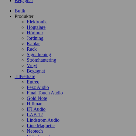
Begagnat
Butik
Produkter
Elektronik
Högtalare
Hörlurar
Jordning
Kablar
Rack
Signalrening
Strömhantering
Vinyl
Begagnat
Tillverkare
Entreq
Fezz Audio
Final Touch Audio
Gold Note
Hifiman
IFI Audio
LAB 12
Lindstrom Audio
Line Magnetic
Neotech