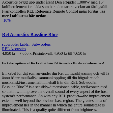
Acoustics byggt upp under åren! Den erbjuder 1.000W med 15”
kolfiberelement i en låda som bara den tar tre veckor att färdigställa.
Fjärrkontrollen REL Reference Remote Control ingår förstås.
läs
mer i tabbarna här nedan
-10%
Rel Acoustics Bassline Blue
subwoofer kablar
,
Subwoofers
REL Acoustics
4.950
kr
–
7.650
kr
Prisintervall: 4.950 kr till 7.650 kr
En kabel optimerad för kvalité från Rel Acoustics för deras Subwoofers!
En kabel för dig som använder din Rel till musiklyssning och vill få
ännu bättre musikalisk sammankoppling till din högtalare och
musikaliskt/instrumentellt innehåll från din REL Subwoofer.
Bassline Blue™ is a sensibly-dimensioned cable, well-constructed
so that it will improve the overall sound of every aspect of the host
system’s performance. As with any REL product—the improvement
extends well beyond the obvious bass region. The greatest area of
improvement lies in the manner in which the entire soundstage is
illuminated. This is a quality quite different from brightness.