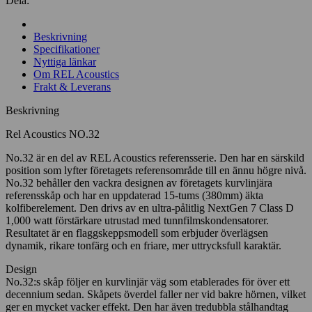
Dela:
Beskrivning
Specifikationer
Nyttiga länkar
Om REL Acoustics
Frakt & Leverans
Beskrivning
Rel Acoustics NO.32
No.32 är en del av REL Acoustics referensserie. Den har en särskild
position som lyfter företagets referensområde till en ännu högre nivå.
No.32 behåller den vackra designen av företagets kurvlinjära
referensskåp och har en uppdaterad 15-tums (380mm) äkta
kolfiberelement. Den drivs av en ultra-pålitlig NextGen 7 Class D
1,000 watt förstärkare utrustad med tunnfilmskondensatorer.
Resultatet är en flaggskeppsmodell som erbjuder överlägsen
dynamik, rikare tonfärg och en friare, mer uttrycksfull karaktär.
Design
No.32:s skåp följer en kurvlinjär väg som etablerades för över ett
decennium sedan. Skåpets överdel faller ner vid bakre hörnen, vilket
ger en mycket vacker effekt. Den har även tredubbla stålhandtag