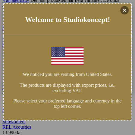
Välj alternativ
Den här produkten har flera varianter. De olika
alternativen kan väljas på produktsidan
Welcome to Studiokoncept!
Rel Acoustics T/9x
Subwoofers
REL Acoustics
18.990
kr
EUR
:
1.734 €
CHF
:
1.622 CHF
USD
:
1.998 $
We noticed you are visiting from United States.
inkl. moms
The products are displayed with export prices, i.e.,
Välj alternativ
Den här produkten har flera varianter. De olika
excluding VAT.
alternativen kan väljas på produktsidan
Please select your preferred language and currency in the
top left corner.
Rel Acoustics T/7x
Subwoofers
REL Acoustics
13.990
kr