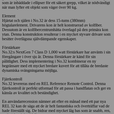
som är inbäddade i ellipser för ett säkert grepp, vilket är nödvändigt
när man lyfter ett objekt som väger över 90 kg.
Element
Hjärtat och själen i No.32 är dess 15-tums (380mm)
högtalarelement. Drivarens kon är helt konstruerad av kolfiber.
Dessutom är en kolfibercentrumhätta överlagd på den primära kon
ytan. Denna konstruktion resulterar i en mycket styvare drivare som
besitter överlägsna självdämpande egenskaper.
Förstärkare
No.32:s NextGen 7 Class D 1,000 watt förstärkare har använts i sin
föregångare i över sju år. Denna förstärkare är känd för sin
pålitlighet. Dess implementering i No.32 kombinerar en ny
begränsare med ett mycket bredare kuvert för att tillåta de bredaste
dynamiska svängningarna möjliga.
Fjärrkontroll
No.32 levereras med en REL Reference Remote Control. Denna
fjärrkontroll är perfekt utformad för att passa i handflatan och ger en
känsla av kvalitet och beständighet.
En användarrecension nämner att efter en månad med ett par nya
REL 32 kan de säga att de är helt fantastiska och överträffar vad de
hade föreställt sig. De bidrar med mycket låg bas som är snabb, ren,