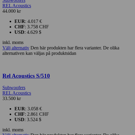
Subwoofers
REL Acoustics
44.000
kr
EUR
:
4.017 €
CHF
:
3.758 CHF
USD
:
4.629 $
inkl. moms
Välj alternativ
Den här produkten har flera varianter. De olika
alternativen kan väljas på produktsidan
Rel Acoustics S/510
Subwoofers
REL Acoustics
33.500
kr
EUR
:
3.058 €
CHF
:
2.861 CHF
USD
:
3.524 $
inkl. moms