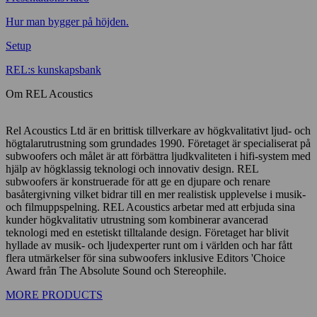
Hur man bygger på höjden.
Setup
REL:s kunskapsbank
Om REL Acoustics
Rel Acoustics Ltd är en brittisk tillverkare av högkvalitativt ljud- och
högtalarutrustning som grundades 1990. Företaget är specialiserat på
subwoofers och målet är att förbättra ljudkvaliteten i hifi-system med
hjälp av högklassig teknologi och innovativ design. REL
subwoofers är konstruerade för att ge en djupare och renare
basåtergivning vilket bidrar till en mer realistisk upplevelse i musik-
och filmuppspelning. REL Acoustics arbetar med att erbjuda sina
kunder högkvalitativ utrustning som kombinerar avancerad
teknologi med en estetiskt tilltalande design. Företaget har blivit
hyllade av musik- och ljudexperter runt om i världen och har fått
flera utmärkelser för sina subwoofers inklusive Editors 'Choice
Award från The Absolute Sound och Stereophile.
MORE PRODUCTS