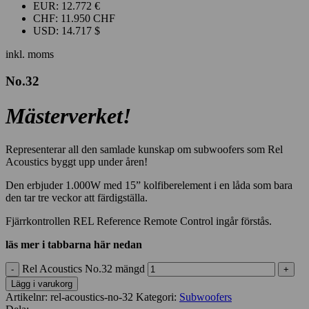
EUR
:
12.772 €
CHF
:
11.950 CHF
USD
:
14.717 $
inkl. moms
No.32
Mästerverket!
Representerar all den samlade kunskap om subwoofers som Rel
Acoustics byggt upp under åren!
Den erbjuder 1.000W med 15” kolfiberelement i en låda som bara
den tar tre veckor att färdigställa.
Fjärrkontrollen REL Reference Remote Control ingår förstås.
läs mer i tabbarna här nedan
Rel Acoustics No.32 mängd
Lägg i varukorg
Artikelnr:
rel-acoustics-no-32
Kategori:
Subwoofers