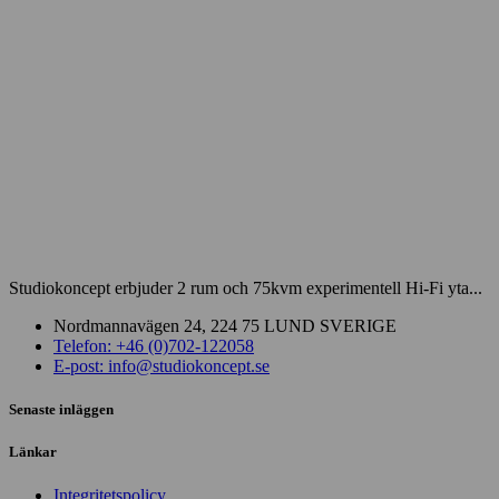
Studiokoncept erbjuder 2 rum och 75kvm experimentell Hi-Fi yta...
Nordmannavägen 24, 224 75 LUND SVERIGE
Telefon: +46 (0)702-122058
E-post: info@studiokoncept.se
Senaste inläggen
Länkar
Integritetspolicy