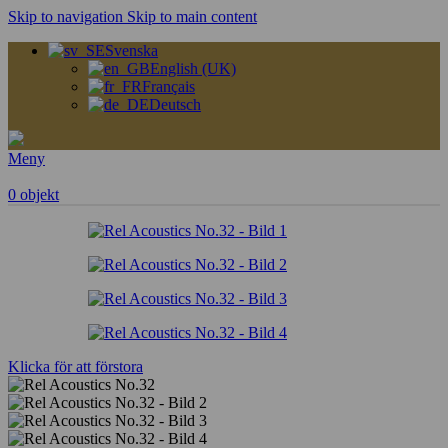
Skip to navigation
Skip to main content
Svenska
English (UK)
Français
Deutsch
Meny
0
objekt
Klicka för att förstora