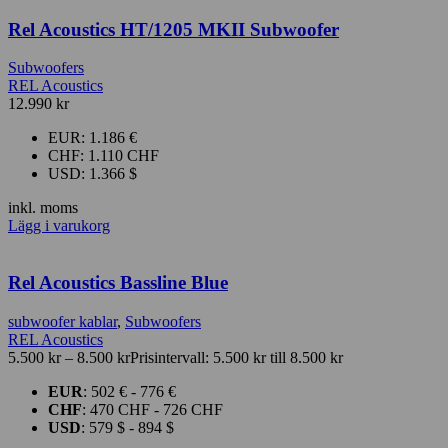
Rel Acoustics HT/1205 MKII Subwoofer
Subwoofers
REL Acoustics
12.990
kr
EUR
:
1.186 €
CHF
:
1.110 CHF
USD
:
1.366 $
inkl. moms
Lägg i varukorg
Rel Acoustics Bassline Blue
subwoofer kablar
,
Subwoofers
REL Acoustics
5.500
kr
–
8.500
kr
Prisintervall: 5.500 kr till 8.500 kr
EUR
:
502 €
-
776 €
CHF
:
470 CHF
-
726 CHF
USD
:
579 $
-
894 $