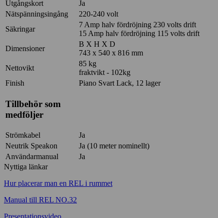
Utgångskort
Ja
Nätspänningsingång
220-240 volt
7 Amp halv fördröjning 230 volts drift
Säkringar
15 Amp halv fördröjning 115 volts drift
B X H X D
Dimensioner
743 x 540 x 816 mm
85 kg
Nettovikt
fraktvikt - 102kg
Finish
Piano Svart Lack, 12 lager
Tillbehör som
medföljer
Strömkabel
Ja
Neutrik Speakon
Ja (10 meter nominellt)
Användarmanual
Ja
Nyttiga länkar
Hur placerar man en REL i rummet
Manual till REL NO.32
Presentationsvideo