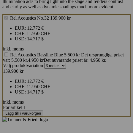
Illumination acts to bring light into the stage and renders contrast
and clarity as well as dynamic shadings much more evident.
Rel Acoustics No.32
139.900
kr
EUR
:
12.772 €
CHF
:
11.950 CHF
USD
:
14.717 $
inkl. moms
Rel Acoustics Bassline Blue
5.500
kr
Det ursprungliga priset
var: 5.500 kr.
4.950
kr
Det nuvarande priset är: 4.950 kr.
Välj produktvariation
139.900
kr
EUR
:
12.772 €
CHF
:
11.950 CHF
USD
:
14.717 $
inkl. moms
För artikel 1
Lägg till i varukorgen