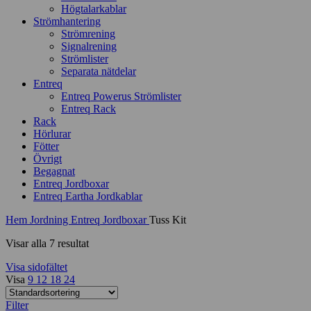
Högtalarkablar
Strömhantering
Strömrening
Signalrening
Strömlister
Separata nätdelar
Entreq
Entreq Powerus Strömlister
Entreq Rack
Rack
Hörlurar
Fötter
Övrigt
Begagnat
Entreq Jordboxar
Entreq Eartha Jordkablar
Hem
Jordning
Entreq Jordboxar
Tuss Kit
Visar alla 7 resultat
Visa sidofältet
Visa
9
12
18
24
Filter