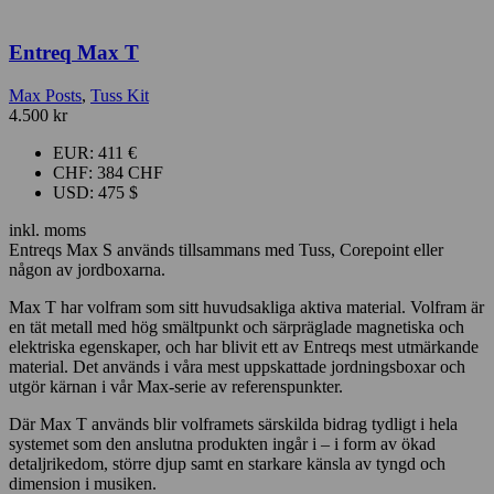
Entreq Max T
Max Posts
,
Tuss Kit
4.500
kr
EUR
:
411 €
CHF
:
384 CHF
USD
:
475 $
inkl. moms
Entreqs Max S används tillsammans med Tuss, Corepoint eller
någon av jordboxarna.
Max T har volfram som sitt huvudsakliga aktiva material. Volfram är
en tät metall med hög smältpunkt och särpräglade magnetiska och
elektriska egenskaper, och har blivit ett av Entreqs mest utmärkande
material. Det används i våra mest uppskattade jordningsboxar och
utgör kärnan i vår Max-serie av referenspunkter.
Där Max T används blir volframets särskilda bidrag tydligt i hela
systemet som den anslutna produkten ingår i – i form av ökad
detaljrikedom, större djup samt en starkare känsla av tyngd och
dimension i musiken.