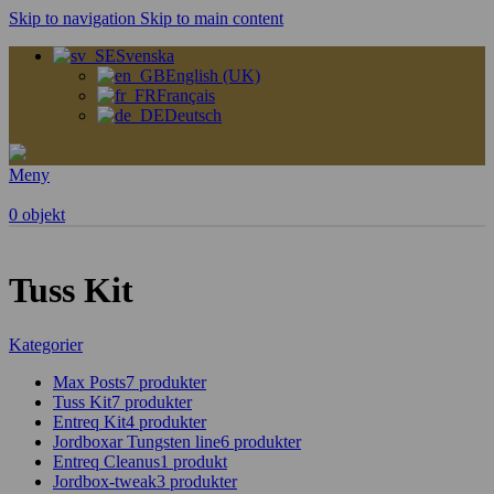
Skip to navigation
Skip to main content
Svenska
English (UK)
Français
Deutsch
Meny
0
objekt
Tuss Kit
Kategorier
Max Posts
7 produkter
Tuss Kit
7 produkter
Entreq Kit
4 produkter
Jordboxar Tungsten line
6 produkter
Entreq Cleanus
1 produkt
Jordbox-tweak
3 produkter