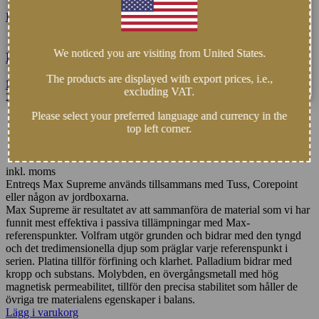
Lägg i varukorg
We noticed you are visiting from United States.
Entreq Max Supreme
The products are displayed with export prices, i.e.,
Max Posts
,
Tuss Kit
excluding VAT.
22.500
kr
Please select your preferred language and currency in the
EUR
:
2.053 €
top left corner.
CHF
:
1.918 CHF
USD
:
2.373 $
inkl. moms
Entreqs Max Supreme används tillsammans med Tuss, Corepoint
eller någon av jordboxarna.
Max Supreme är resultatet av att sammanföra de material som vi har
funnit mest effektiva i passiva tillämpningar med Max-
referenspunkter. Volfram utgör grunden och bidrar med den tyngd
och det tredimensionella djup som präglar varje referenspunkt i
serien. Platina tillför förfining och klarhet. Palladium bidrar med
kropp och substans. Molybden, en övergångsmetall med hög
magnetisk permeabilitet, tillför den precisa stabilitet som håller de
övriga tre materialens egenskaper i balans.
Lägg i varukorg