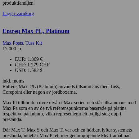
produktfamiljen.
Lägg i varukorg
Entreq Max PL, Platinum
Max Posts
,
Tuss Kit
15.000
kr
EUR
:
1.369 €
CHF
:
1.279 CHF
USD
:
1.582 $
inkl. moms
Entreqs Max PL (Platinum) används tillsammans med Tuss,
Corepoint eller någon av jordboxarna.
Max Pl tillhör den övre nivån i Max-serien och står tillsammans med
Max Pa som en av de två referenspunkterna baserade på platina
respektive palladium, vilka representerar ett tydligt steg upp i
prestanda.
Där Max T, Max S och Max Ti var och en hörbart lyfter systemets
prestanda, innebär Max Pl ett mer genomgripande kliv framåt när