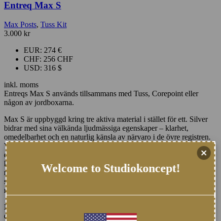
Entreq Max S
Max Posts
,
Tuss Kit
3.000
kr
EUR
:
274 €
CHF
:
256 CHF
USD
:
316 $
inkl. moms
Entreqs Max S används tillsammans med Tuss, Corepoint eller
någon av jordboxarna.
Max S är uppbyggd kring tre aktiva material i stället för ett. Silver
bidrar med sina välkända ljudmässiga egenskaper – klarhet,
omedelbarhet och en naturlig känsla av närvaro i de övre registren.
Volfram, det sammanhållande materialet i hela Max-serien, tillför
den tyngd och det tredimensionella djup som har blivit ett
kännetecken för Entreqs arbete. Mu-metall, en nickel-järnlegering
Welcome to Studiokoncept!
med exceptionellt hög magnetisk permeabilitet, bidrar med en
stabiliserande påverkan på den elektromagnetiska miljön runt
referenspunkten.
Max S karaktär är resultatet av samspelet mellan dessa tre material,
där varje material formar och förstärker det de andra tillför.