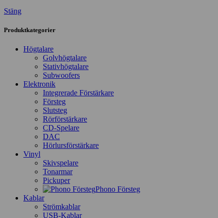
Stäng
Produktkategorier
Högtalare
Golvhögtalare
Stativhögtalare
Subwoofers
Elektronik
Integrerade Förstärkare
Försteg
Slutsteg
Rörförstärkare
CD-Spelare
DAC
Hörlursförstärkare
Vinyl
Skivspelare
Tonarmar
Pickuper
Phono Försteg
Kablar
Strömkablar
USB-Kablar