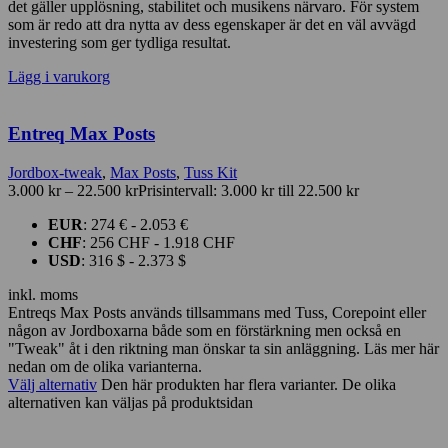
det gäller upplösning, stabilitet och musikens närvaro. För system
som är redo att dra nytta av dess egenskaper är det en väl avvägd
investering som ger tydliga resultat.
Lägg i varukorg
Entreq Max Posts
Jordbox-tweak
,
Max Posts
,
Tuss Kit
3.000
kr
–
22.500
kr
Prisintervall: 3.000 kr till 22.500 kr
EUR
:
274 €
-
2.053 €
CHF
:
256 CHF
-
1.918 CHF
USD
:
316 $
-
2.373 $
inkl. moms
Entreqs Max Posts används tillsammans med Tuss, Corepoint eller
någon av Jordboxarna både som en förstärkning men också en
"Tweak" åt i den riktning man önskar ta sin anläggning. Läs mer här
nedan om de olika varianterna.
Välj alternativ
Den här produkten har flera varianter. De olika
alternativen kan väljas på produktsidan