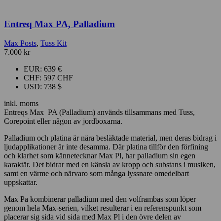
Entreq Max PA, Palladium
Max Posts
,
Tuss Kit
7.000
kr
EUR
:
639 €
CHF
:
597 CHF
USD
:
738 $
inkl. moms
Entreqs Max PA (Palladium) används tillsammans med Tuss,
Corepoint eller någon av jordboxarna.
Palladium och platina är nära besläktade material, men deras bidrag i
ljudapplikationer är inte desamma. Där platina tillför den förfining
och klarhet som kännetecknar Max Pl, har palladium sin egen
karaktär. Det bidrar med en känsla av kropp och substans i musiken,
samt en värme och närvaro som många lyssnare omedelbart
uppskattar.
Max Pa kombinerar palladium med den volframbas som löper
genom hela Max-serien, vilket resulterar i en referenspunkt som
placerar sig sida vid sida med Max Pl i den övre delen av