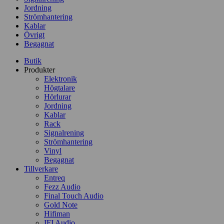
Jordning
Strömhantering
Kablar
Övrigt
Begagnat
Butik
Produkter
Elektronik
Högtalare
Hörlurar
Jordning
Kablar
Rack
Signalrening
Strömhantering
Vinyl
Begagnat
Tillverkare
Entreq
Fezz Audio
Final Touch Audio
Gold Note
Hifiman
IFI Audio