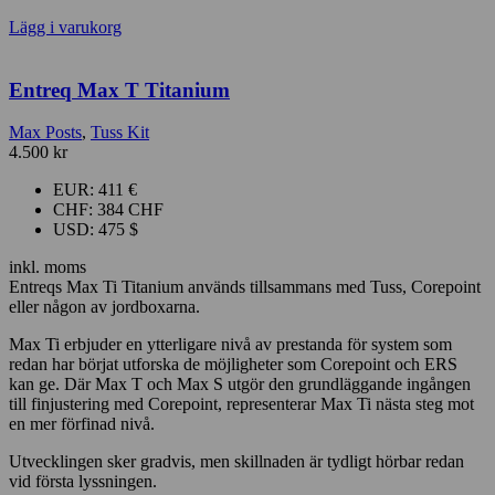
Lägg i varukorg
Entreq Max T Titanium
Max Posts
,
Tuss Kit
4.500
kr
EUR
:
411 €
CHF
:
384 CHF
USD
:
475 $
inkl. moms
Entreqs Max Ti Titanium används tillsammans med Tuss, Corepoint
eller någon av jordboxarna.
Max Ti erbjuder en ytterligare nivå av prestanda för system som
redan har börjat utforska de möjligheter som Corepoint och ERS
kan ge. Där Max T och Max S utgör den grundläggande ingången
till finjustering med Corepoint, representerar Max Ti nästa steg mot
en mer förfinad nivå.
Utvecklingen sker gradvis, men skillnaden är tydligt hörbar redan
vid första lyssningen.