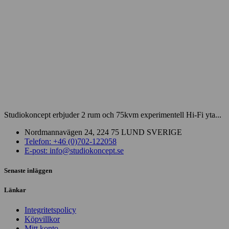
Studiokoncept erbjuder 2 rum och 75kvm experimentell Hi-Fi yta...
Nordmannavägen 24, 224 75 LUND SVERIGE
Telefon: +46 (0)702-122058
E-post: info@studiokoncept.se
Senaste inläggen
Länkar
Integritetspolicy
Köpvillkor
Mitt konto