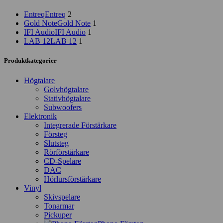
Entreq
Entreq
2
Gold Note
Gold Note
1
IFI Audio
IFI Audio
1
LAB 12
LAB 12
1
Produktkategorier
Högtalare
Golvhögtalare
Stativhögtalare
Subwoofers
Elektronik
Integrerade Förstärkare
Försteg
Slutsteg
Rörförstärkare
CD-Spelare
DAC
Hörlursförstärkare
Vinyl
Skivspelare
Tonarmar
Pickuper