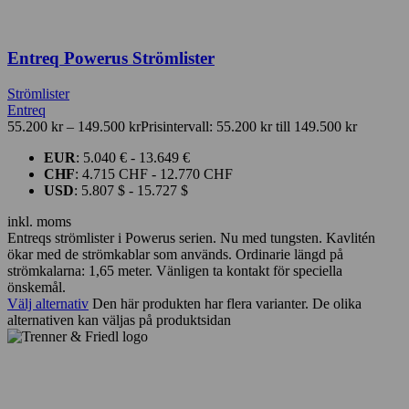
Entreq Powerus Strömlister
Strömlister
Entreq
55.200
kr
–
149.500
kr
Prisintervall: 55.200 kr till 149.500 kr
EUR
:
5.040 €
-
13.649 €
CHF
:
4.715 CHF
-
12.770 CHF
USD
:
5.807 $
-
15.727 $
inkl. moms
Entreqs strömlister i Powerus serien. Nu med tungsten. Kavlitén
ökar med de strömkablar som används. Ordinarie längd på
strömkalarna: 1,65 meter. Vänligen ta kontakt för speciella
önskemål.
Välj alternativ
Den här produkten har flera varianter. De olika
alternativen kan väljas på produktsidan