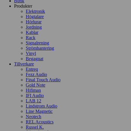
Butik
Produkter
Elektronik
Högtalare
Hörlurar
Jordning
Kablar
Rack
Signalrening
Strömhantering
Vinyl
Begagnat
Tillverkare
Entreq
Fezz Audio
Final Touch Audio
Gold Note
Hifiman
IFI Audio
LAB 12
Lindstrom Audio
Line Magnetic
Neotech
REL Acoustics
Russel K.