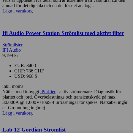
Plus är uppdelat i två delar som är isolerade från varandra. En den
ämnad för det digitala och en del för det analoga.
Lägg i varukorg
Ifi Audio Power Station Strömlist med aktivt filter
Strömlister
IFI Audio
9.199
kr
EUR
:
840 €
CHF
:
786 CHF
USD
:
968 $
inkl. moms
Nätlist med inbyggt
iPurifier
=aktiv strömrenare. Diagnostik för
plaritet och jord. Överbelastnings och transientskydd på max.
30.000A @ 1.000V/10uS 4 urfräsningar för spikes. Nätkabel ingår
ej. Groundhog ingår ej.
Lägg i varukorg
Lab 12 Gordian Strömlist