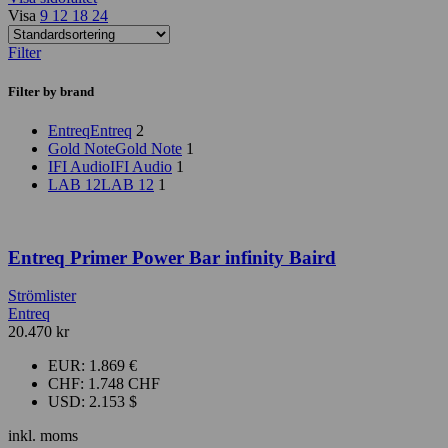
Visa
9
12
18
24
Filter
Filter by brand
Entreq
Entreq
2
Gold Note
Gold Note
1
IFI Audio
IFI Audio
1
LAB 12
LAB 12
1
Entreq Primer Power Bar infinity Baird
Strömlister
Entreq
20.470
kr
EUR
:
1.869 €
CHF
:
1.748 CHF
USD
:
2.153 $
inkl. moms