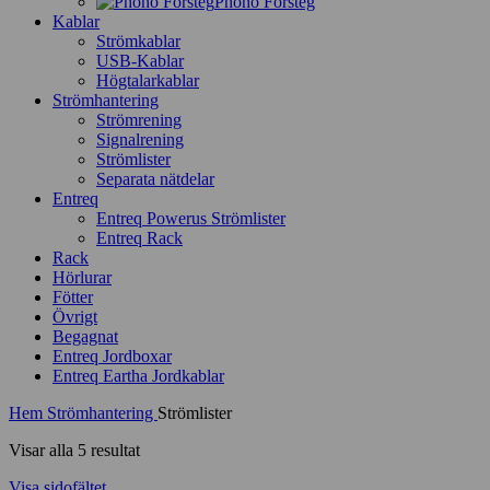
Phono Försteg
Kablar
Strömkablar
USB-Kablar
Högtalarkablar
Strömhantering
Strömrening
Signalrening
Strömlister
Separata nätdelar
Entreq
Entreq Powerus Strömlister
Entreq Rack
Rack
Hörlurar
Fötter
Övrigt
Begagnat
Entreq Jordboxar
Entreq Eartha Jordkablar
Hem
Strömhantering
Strömlister
Visar alla 5 resultat
Visa sidofältet