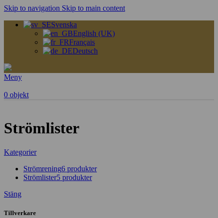
Skip to navigation
Skip to main content
Svenska
English (UK)
Français
Deutsch
Meny
0
objekt
Strömlister
Kategorier
Strömrening
6 produkter
Strömlister
5 produkter
Stäng
Tillverkare