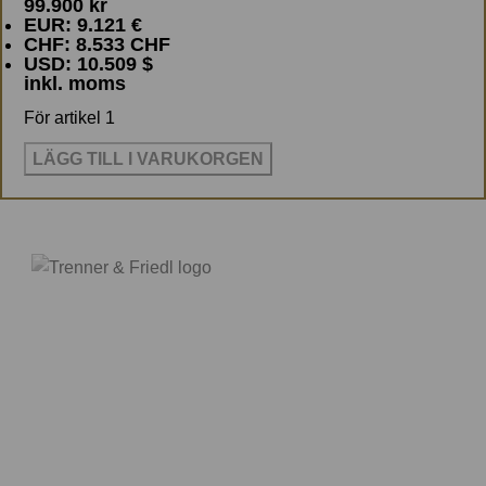
99.900
kr
tabbarna här under
illuminated. This is a quality quite
EUR
:
9.121 €
CHF
:
8.533 CHF
different from brightness.
USD
:
10.509 $
Illumination acts to bring light into
inkl. moms
the stage and renders contrast
För artikel 1
and clarity as well as dynamic
shadings much more evident.
LÄGG TILL I VARUKORGEN