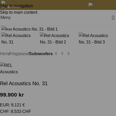
Skip to navigation
Svenska
Skip to main content
Meny
Klicka för att förstora
Hem
Högtalare
Subwoofers
Rel Acoustics No. 31
99.900
kr
EUR
:
9.121 €
CHF
:
8.533 CHF