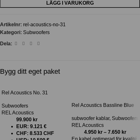
LÄGG I VARUKORG
Artikelnr:
rel-acoustics-no-31
Kategori:
Subwoofers
Dela:
Bygg ditt eget paket
-10%
Rel Acoustics No. 31
Rel Acoustics Bassline Blue
Subwoofers
REL Acoustics
subwoofer kablar
,
Subwoofers
99.900
kr
REL Acoustics
EUR
:
9.121 €
4.950
kr
–
7.650
kr
CHF
:
8.533 CHF
En kabel optimerad för kvalité