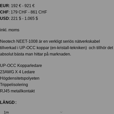
EUR
:
192 €
-
921 €
CHF
:
179 CHF
-
861 CHF
USD
:
221 $
-
1.065 $
inkl. moms
Neotech NEET-1008 är en verkligt seriös nätverkskabel
tillverkad i UP-OCC koppar (en-kristall-tekniken) och tillhör det
absolut bästa man hittar på marknaden.
UP-OCC Kopparledare
23AWG X 4 Ledare
Högdensitetspolyeten
Trippelisolering
RJ45 metallkontakt
LÄNGD