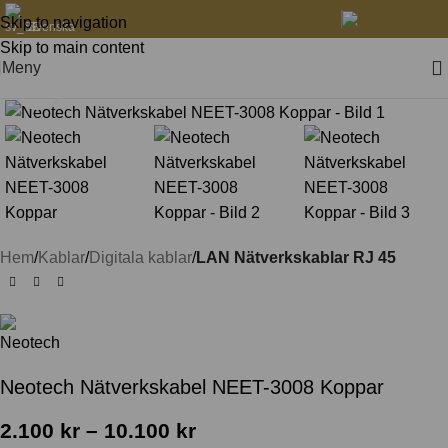
Skip to navigation
Svenska
Skip to main content
Meny
Klicka för att förstora
Hem
Kablar
Digitala kablar
LAN Nätverkskablar RJ 45
Neotech Nätverkskabel NEET-3008 Koppar
2.100
kr
–
10.100
kr