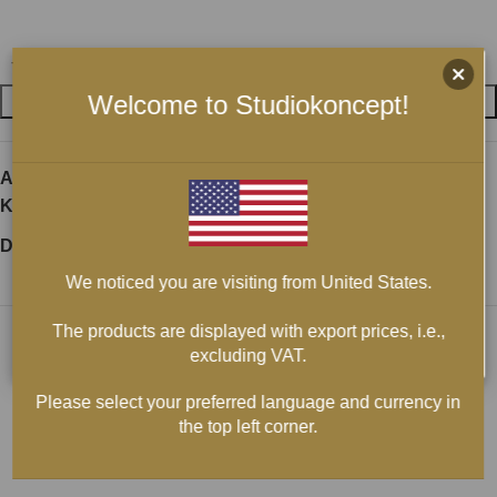
Welcome to Studiokoncept!
LÄGG I VARUKORG
Artikelnr:
neotech-natverkskabel-neet-3008-koppar
Kategori:
LAN Nätverkskablar RJ 45
Dela:
We noticed you are visiting from United States.
The products are displayed with export prices, i.e.,
excluding VAT.
Please select your preferred language and currency in
the top left corner.