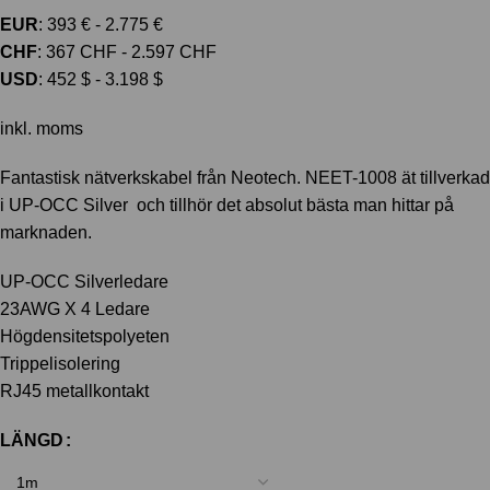
EUR
:
393 €
-
2.775 €
CHF
:
367 CHF
-
2.597 CHF
USD
:
452 $
-
3.198 $
inkl. moms
Fantastisk nätverkskabel från Neotech. NEET-1008 ät tillverkad
i UP-OCC Silver och tillhör det absolut bästa man hittar på
marknaden.
UP-OCC Silverledare
23AWG X 4 Ledare
Högdensitetspolyeten
Trippelisolering
RJ45 metallkontakt
LÄNGD