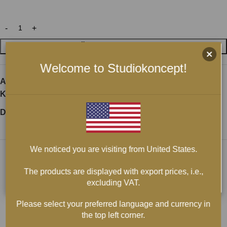
LÄGG I VARUKORG
Welcome to Studiokoncept!
Artikelnr:
neotech-natverkskabel-neet-1008-silver
Kategorier:
Kablar
,
LAN Nätverkskablar RJ 45
Dela:
We noticed you are visiting from United States.
The products are displayed with export prices, i.e.,
excluding VAT.
Please select your preferred language and currency in
the top left corner.