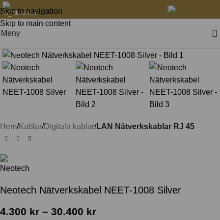
Skip to navigation
Svenska
Skip to main content
Meny
Klicka för att förstora
Hem
Kablar
Digitala kablar
LAN Nätverkskablar RJ 45
Neotech Nätverkskabel NEET-1008 Silver
4.300
kr
–
30.400
kr