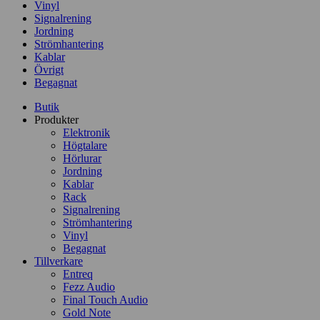
Vinyl
Signalrening
Jordning
Strömhantering
Kablar
Övrigt
Begagnat
Butik
Produkter
Elektronik
Högtalare
Hörlurar
Jordning
Kablar
Rack
Signalrening
Strömhantering
Vinyl
Begagnat
Tillverkare
Entreq
Fezz Audio
Final Touch Audio
Gold Note