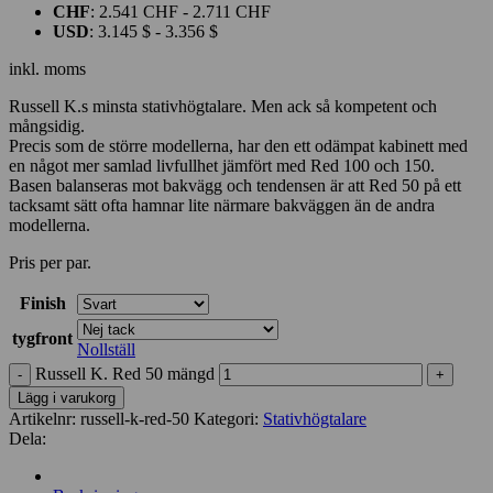
CHF
:
2.541 CHF
-
2.711 CHF
USD
:
3.145 $
-
3.356 $
inkl. moms
Russell K.s minsta stativhögtalare. Men ack så kompetent och
mångsidig.
Precis som de större modellerna, har den ett odämpat kabinett med
en något mer samlad livfullhet jämfört med Red 100 och 150.
Basen balanseras mot bakvägg och tendensen är att Red 50 på ett
tacksamt sätt ofta hamnar lite närmare bakväggen än de andra
modellerna.
Pris per par.
Finish
tygfront
Nollställ
Russell K. Red 50 mängd
Lägg i varukorg
Artikelnr:
russell-k-red-50
Kategori:
Stativhögtalare
Dela: