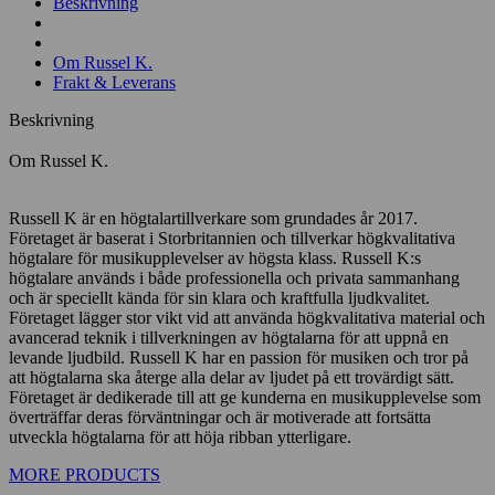
Beskrivning
Om Russel K.
Frakt & Leverans
Beskrivning
Om Russel K.
Russell K är en högtalartillverkare som grundades år 2017.
Företaget är baserat i Storbritannien och tillverkar högkvalitativa
högtalare för musikupplevelser av högsta klass. Russell K:s
högtalare används i både professionella och privata sammanhang
och är speciellt kända för sin klara och kraftfulla ljudkvalitet.
Företaget lägger stor vikt vid att använda högkvalitativa material och
avancerad teknik i tillverkningen av högtalarna för att uppnå en
levande ljudbild. Russell K har en passion för musiken och tror på
att högtalarna ska återge alla delar av ljudet på ett trovärdigt sätt.
Företaget är dedikerade till att ge kunderna en musikupplevelse som
överträffar deras förväntningar och är motiverade att fortsätta
utveckla högtalarna för att höja ribban ytterligare.
MORE PRODUCTS