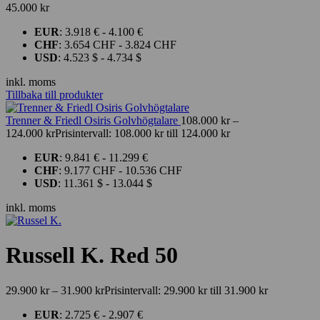
45.000 kr
EUR
:
3.918 €
-
4.100 €
CHF
:
3.654 CHF
-
3.824 CHF
USD
:
4.523 $
-
4.734 $
inkl. moms
Tillbaka till produkter
Trenner & Friedl Osiris Golvhögtalare
108.000
kr
–
124.000
kr
Prisintervall: 108.000 kr till 124.000 kr
EUR
:
9.841 €
-
11.299 €
CHF
:
9.177 CHF
-
10.536 CHF
USD
:
11.361 $
-
13.044 $
inkl. moms
Russell K. Red 50
29.900
kr
–
31.900
kr
Prisintervall: 29.900 kr till 31.900 kr
EUR
:
2.725 €
-
2.907 €