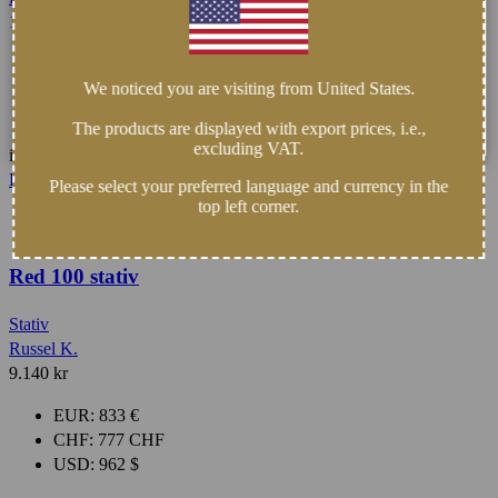
1.550
kr
EUR
:
141 €
We noticed you are visiting from United States.
CHF
:
132 CHF
USD
:
163 $
The products are displayed with export prices, i.e.,
excluding VAT.
inkl. moms
Lägg i varukorg
Please select your preferred language and currency in the
top left corner.
Red 100 stativ
Stativ
Russel K.
9.140
kr
EUR
:
833 €
CHF
:
777 CHF
USD
:
962 $