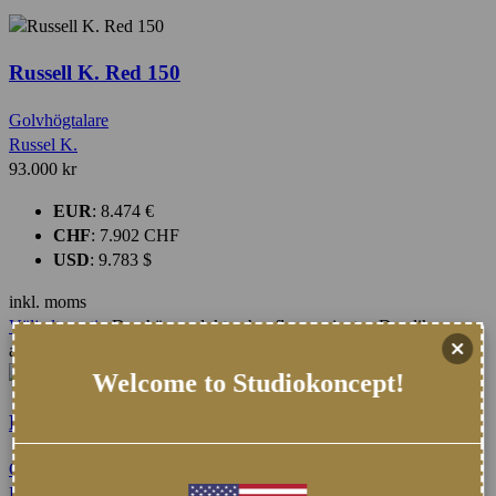
Russell K. Red 150
Golvhögtalare
Russel K.
93.000
kr
EUR
:
8.474 €
CHF
:
7.902 CHF
USD
:
9.783 $
inkl. moms
Välj alternativ
Den här produkten har flera varianter. De olika
alternativen kan väljas på produktsidan
Welcome to Studiokoncept!
Red 100 Grill i tyg
Övrigt
Russel K.