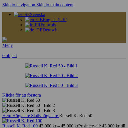
Skip to navigation
Skip to main content
Svenska
English (UK)
Français
Deutsch
Meny
0
objekt
Klicka för att förstora
Hem
Högtalare
Stativhögtalare
Russell K. Red 50
Russell K. Red 100
43.000
kr
–
45.000
kr
Prisintervall: 43.000 kr till