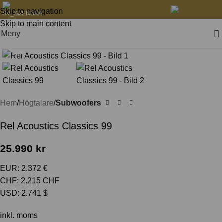
Skip to navigation
SVENSKA
Skip to main content
Meny
Klicka för att förstora
Hem
Högtalare
Subwoofers
Rel Acoustics Classics 99
25.990
kr
EUR
:
2.372 €
CHF
:
2.215 CHF
USD
:
2.741 $
inkl. moms