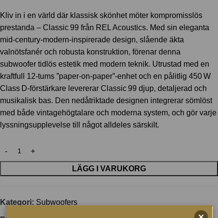
Kliv in i en värld där klassisk skönhet möter kompromisslös
prestanda – Classic 99 från REL Acoustics. Med sin eleganta
mid‑century-modern-inspirerade design, slående äkta
valnötsfanér och robusta konstruktion, förenar denna
subwoofer tidlös estetik med modern teknik. Utrustad med en
kraftfull 12‑tums ”paper‑on‑paper”-enhet och en pålitlig 450 W
Class D‑förstärkare levererar Classic 99 djup, detaljerad och
musikalisk bas. Den nedåtriktade designen integrerar sömlöst
med både vintagehögtalare och moderna system, och gör varje
lyssningsupplevelse till något alldeles särskilt.
LÄGG I VARUKORG
Kategori:
Subwoofers