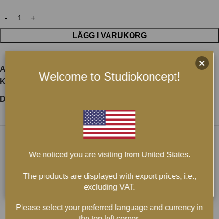
LÄGG I VARUKORG
Artikelnr:
neotech-sahara-hogtalarkabel
Welcome to Studiokoncept!
Kategori:
Högtalarkablar
Dela:
We noticed you are visiting from United States.
The products are displayed with export prices, i.e.,
excluding VAT.
Please select your preferred language and currency in
the top left corner.