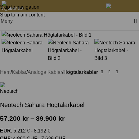
Skip to navigation
Svenska
Skip to main content
Meny
Klicka för att förstora
Hem
Kablar
Analoga Kablar
Högtalarkablar
Neotech Sahara Högtalarkabel
57.200
kr
–
89.900
kr
EUR
:
5.212 €
-
8.192 €
CHF
:
4.860 CHF
-
7.639 CHF