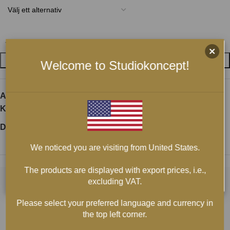
LÄGG I VARUKORG
Welcome to Studiokoncept!
Artikelnr:
neotech-usb-kablar-up-occ-koppar-och-silver-1
Kategori:
USB-Kablar
Dela:
We noticed you are visiting from United States.
The products are displayed with export prices, i.e.,
excluding VAT.
Please select your preferred language and currency in
the top left corner.