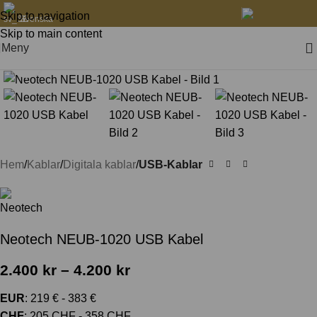
Skip to navigation
Svenska
Skip to main content
Meny
Klicka för att förstora
Hem
Kablar
Digitala kablar
USB-Kablar
Neotech NEUB-1020 USB Kabel
2.400
kr
–
4.200
kr
EUR
:
219 €
-
383 €
CHF
:
205 CHF
-
358 CHF