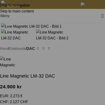
Skip to navigation
SVENSKA
Skip to main content
Meny
Klicka för att förstora
Hem
Elektronik
DAC
Line Magnetic LM-32 DAC
24.900
kr
EUR
:
2.273 €
CHF
:
2.127 CHF