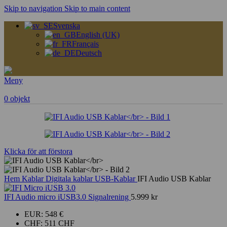
Skip to navigation
Skip to main content
Svenska
English (UK)
Français
Deutsch
Meny
0
objekt
Klicka för att förstora
Hem
Kablar
Digitala kablar
USB-Kablar
IFI Audio USB Kablar
IFI Audio micro iUSB3.0 Signalrening
5.999
kr
EUR
:
548 €
CHF
:
511 CHF