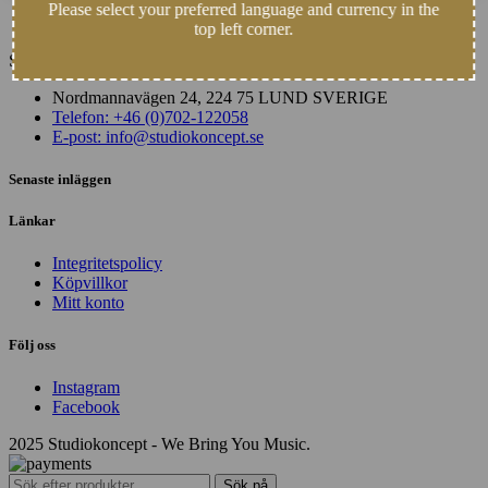
Please select your preferred language and currency in the
top left corner.
Studiokoncept erbjuder 2 rum och 75kvm experimentell Hi-Fi yta...
Nordmannavägen 24, 224 75 LUND SVERIGE
Telefon: +46 (0)702-122058
E-post: info@studiokoncept.se
Senaste inläggen
Länkar
Integritetspolicy
Köpvillkor
Mitt konto
Följ oss
Instagram
Facebook
2025 Studiokoncept - We Bring You Music.
Sök på