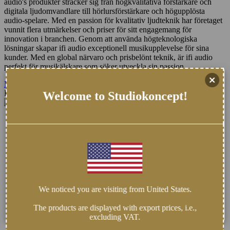
audio's produkter sträcker sig från högkvalitativa förstärkare och
digitala ljudomvandlare till hörlursförstärkare och högupplösta
audio-spelare. Med en passion för kvalitativ ljudteknik har företaget
vunnit flera utmärkelser och priser för sitt engagemang för
innovation i branchen. Genom att använda högteknologiska
lösningar skapar ifi audio exceptionell musikupplevelse för sina
kunder. Med en global närvaro och prisbelönt teknik, är ifi audio
perfekt för musikälskare som söker utveckla sin passion.
MORE PRODUCTS
Frakt & Leverans
Welcome to Studiokoncept!
We noticed you are visiting from United States.
The products are displayed with export prices, i.e.,
excluding VAT.