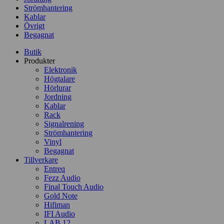
Strömhantering
Kablar
Övrigt
Begagnat
Butik
Produkter
Elektronik
Högtalare
Hörlurar
Jordning
Kablar
Rack
Signalrening
Strömhantering
Vinyl
Begagnat
Tillverkare
Entreq
Fezz Audio
Final Touch Audio
Gold Note
Hifiman
IFI Audio
LAB 12