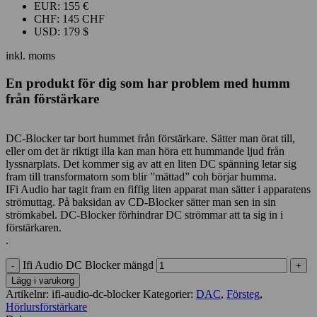
EUR
:
155 €
CHF
:
145 CHF
USD
:
179 $
inkl. moms
En produkt för dig som har problem med humm
från förstärkare
DC-Blocker tar bort hummet från förstärkare. Sätter man örat till,
eller om det är riktigt illa kan man höra ett hummande ljud från
lyssnarplats. Det kommer sig av att en liten DC spänning letar sig
fram till transformatorn som blir ”mättad” coh börjar humma.
IFi Audio har tagit fram en fiffig liten apparat man sätter i apparatens
strömuttag. På baksidan av CD-Blocker sätter man sen in sin
strömkabel. DC-Blocker förhindrar DC strömmar att ta sig in i
förstärkaren.
.
Ifi Audio DC Blocker mängd
Lägg i varukorg
Artikelnr:
ifi-audio-dc-blocker
Kategorier:
DAC
,
Försteg
,
Hörlursförstärkare