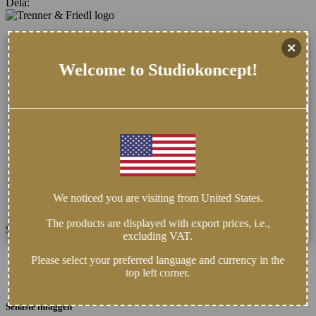
Dela:
Welcome to Studiokoncept!
We noticed you are visiting from United States.
The products are displayed with export prices, i.e.,
Studiokoncept erbjuder 2 rum och 75kvm experimentell Hi-Fi yta...
excluding VAT.
Nordmannavägen 24, 224 75 LUND SVERIGE
Please select your preferred language and currency in the
Telefon: +46 (0)702-122058
top left corner.
E-post: info@studiokoncept.se
Senaste inläggen