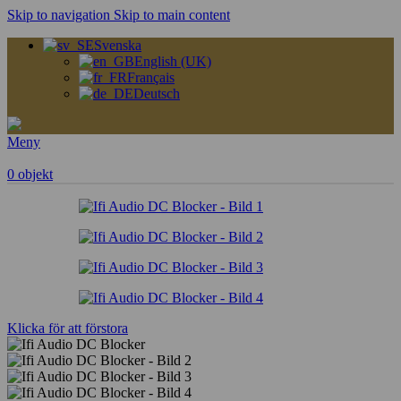
Skip to navigation
Skip to main content
Svenska
English (UK)
Français
Deutsch
Meny
0
objekt
Klicka för att förstora