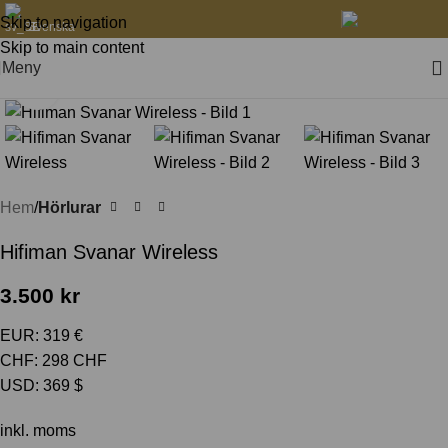
Skip to navigation
Svenska
Skip to main content
Meny
Klicka för att förstora
Hem
Hörlurar
Hifiman Svanar Wireless
3.500
kr
EUR
:
319 €
CHF
:
298 CHF
USD
:
369 $
inkl. moms