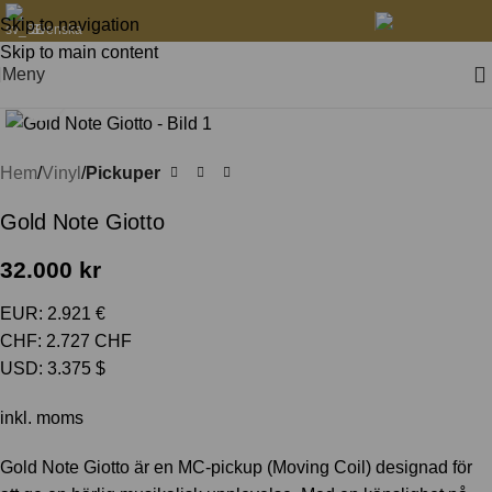
Skip to navigation
Svenska
Skip to main content
Meny
Klicka för att förstora
Hem
Vinyl
Pickuper
Gold Note Giotto
32.000
kr
EUR
:
2.921 €
CHF
:
2.727 CHF
USD
:
3.375 $
inkl. moms
Gold Note Giotto är en MC-pickup (Moving Coil) designad för