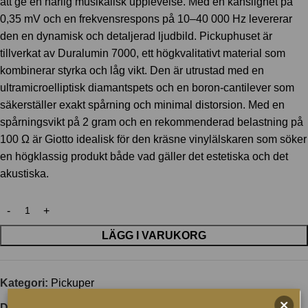
att ge en härlig musikalisk upplevelse. Med en känslighet på
0,35 mV och en frekvensrespons på 10–40 000 Hz levererar
den en dynamisk och detaljerad ljudbild. Pickuphuset är
tillverkat av Duralumin 7000, ett högkvalitativt material som
kombinerar styrka och låg vikt. Den är utrustad med en
ultramicroelliptisk diamantspets och en boron-cantilever som
säkerställer exakt spårning och minimal distorsion. Med en
spårningsvikt på 2 gram och en rekommenderad belastning på
100 Ω är Giotto idealisk för den kräsne vinylälskaren som söker
en högklassig produkt både vad gäller det estetiska och det
akustiska.
LÄGG I VARUKORG
Kategori:
Pickuper
Dela: