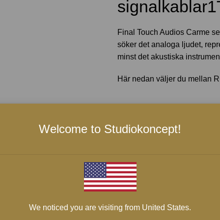
signalkablar1
Final Touch Audios Carme serien
söker det analoga ljudet, rep
minst det akustiska instrumen
Här nedan väljer du mellan 
RCA / XLR
*
Welcome to Studiokoncept!
Längd
*
LÄGG I VARU
We noticed you are visiting from United States.