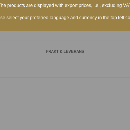
he products are displayed with export prices, i.e., excluding VA
Kategori:
Högtalarkablar
se select your preferred language and currency in the top left co
Dela:
FRAKT & LEVERANS