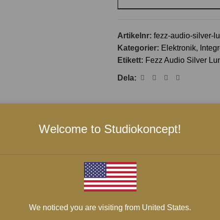
Artikelnr:
fezz-audio-silver-l
Kategorier:
Elektronik
,
Integ
Etikett:
Fezz Audio Silver Lu
Dela:
BESKRIVNING
OM FEZZ AUDIO
FRAKT & LEVERANS
Welcome to Studiokoncept!
We noticed you are visiting from United States.