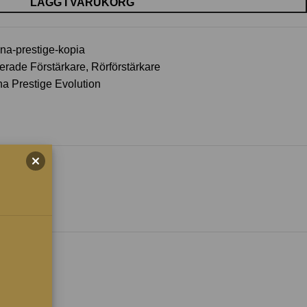
LÄGG I VARUKORG
una-prestige-kopia
rerade Förstärkare
,
Rörförstärkare
na Prestige Evolution