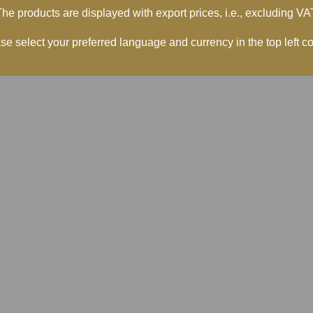
he products are displayed with export prices, i.e., excluding VA
se select your preferred language and currency in the top left co
gen
Länkar
Integritetspolicy
Köpvillkor
Mitt konto