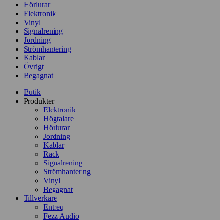
Hörlurar
Elektronik
Vinyl
Signalrening
Jordning
Strömhantering
Kablar
Övrigt
Begagnat
Butik
Produkter
Elektronik
Högtalare
Hörlurar
Jordning
Kablar
Rack
Signalrening
Strömhantering
Vinyl
Begagnat
Tillverkare
Entreq
Fezz Audio