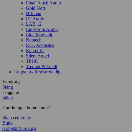
Final Touch Audio
Gold Note
Hifiman
IFI Audio
LAB 12
Lindstrom Audio
Line Magnetic
Neotech
REL Acoustics
Russel K.
Silent Angel
TPHC
Trenner & Friedl
Logga in / Registrera dig
Varukorg
Stäng
Logga in
Stäng
Har du inget konto ännu?
Skapa ett konto
Butik
0
objekt
Varukorg