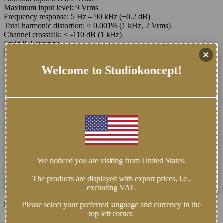
Maximum input level: 9 Vrms
Frequency response: 5 Hz – 90 kHz (±0.2 dB)
Total harmonic distortion: < 0.001% (1 kHz, 2 Vrms)
Channel crosstalk: < -110 dB (1 kHz)
Frakt & Leverans
Welcome to Studiokoncept!
We noticed you are visiting from United States.
The products are displayed with export prices, i.e.,
excluding VAT.
Studiokoncept erbjuder 2 rum och 75kvm experimentell Hi-Fi yta...
Please select your preferred language and currency in the
top left corner.
Nordmannavägen 24, 224 75 LUND SVERIGE