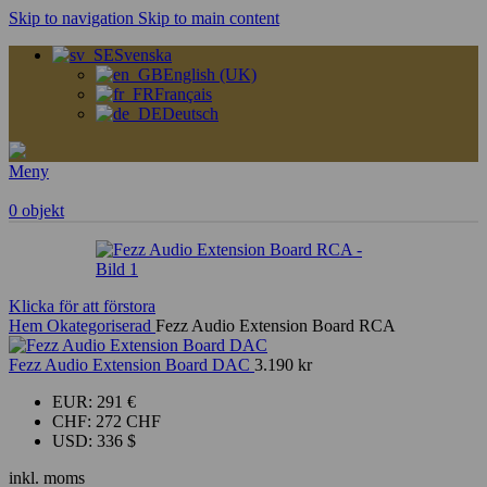
Skip to navigation
Skip to main content
Svenska
English (UK)
Français
Deutsch
Meny
0
objekt
Klicka för att förstora
Hem
Okategoriserad
Fezz Audio Extension Board RCA
Fezz Audio Extension Board DAC
3.190
kr
EUR
:
291 €
CHF
:
272 CHF
USD
:
336 $
inkl. moms