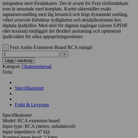
integration med förstärkaren. Det är avsett för Fezz rörförstärkare
som är utrustade med kortplats. Kortet säkerställer exakt
signalomvandling med låg brusnivå och högt dynamiskt omfång,
vilket avsevärt förbättrar tydligheten och detaljrikedomen hos
digitala ljudkällor. Med stöd för digitala ingångar (såsom S/PDIF
eller koaxial) möjliggör det flexibel anslutning och optimerad
ljudkvalitet för olika uppspelningsenheter.
Fezz Audio Extension Board RCA mängd
Lägg i varukorg
Kategori:
Okategoriserad
Dela:
Specifikationer
Frakt & Leverans
Specifikationer
Model: RCA extension board
Input type: RCA (stereo, unbalanced)
Input impedance: 47 kΩ
Nominal input level: 2 Vrms