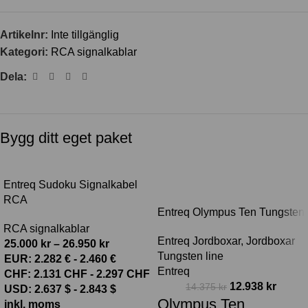
Artikelnr:
Inte tillgänglig
Kategori:
RCA signalkablar
Dela:
Bygg ditt eget paket
-10%
Entreq Sudoku Signalkabel
RCA
Entreq Olympus Ten Tungsten
RCA signalkablar
Entreq Jordboxar
,
Jordboxar
25.000
kr
–
26.950
kr
Tungsten line
EUR
:
2.282 €
-
2.460 €
Entreq
CHF
:
2.131 CHF
-
2.297 CHF
12.938
kr
14.375
kr
USD
:
2.637 $
-
2.843 $
Olympus Ten
inkl. moms