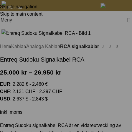
Skip to navigation
Svenska
Skip to main content
Meny
Klicka för att förstora
Hem
Kablar
Analoga Kablar
RCA signalkablar
Entreq Sudoku Signalkabel RCA
25.000
kr
–
26.950
kr
EUR
:
2.282 €
-
2.460 €
CHF
:
2.131 CHF
-
2.297 CHF
USD
:
2.637 $
-
2.843 $
inkl. moms
Entreq Sudoku signalkabel RCA är en vidareutveckling av