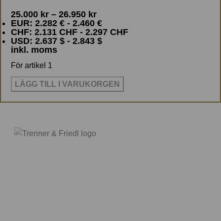
ta kontakt för andra längder.
en "smutsig miljö" så
25.000
kr
–
26.950
kr
rekommenderar jag
Olympus
EUR
:
2.282 €
-
2.460 €
Infinity Tungsten
CHF
:
2.131 CHF
-
2.297 CHF
USD
:
2.637 $
-
2.843 $
Vikt: 2,6 Kg
inkl. moms
Bredd: 17cm - Höjd: 8cm - Djup:
För artikel 1
19cm
Obs: Tillhöranade
Eartha kablar
LÄGG TILL I VARUKORGEN
och
Magma fötter
att placera
under jordboxen finns här under.