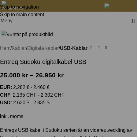
Skip to navigation
Svenska
Skip to main content
Meny
Klicka för att förstora
Hem
Kablar
Digitala kablar
USB-Kablar
Entreq Sudoku digitalkabel USB
25.000
kr
–
26.950
kr
EUR
:
2.282 €
-
2.460 €
CHF
:
2.135 CHF
-
2.302 CHF
USD
:
2.630 $
-
2.835 $
inkl. moms
Entreqs USB kabel i Sudoku serien är en vidareutveckling av