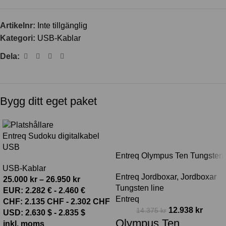
Artikelnr:
Inte tillgänglig
Kategori:
USB-Kablar
Dela:
Bygg ditt eget paket
-10%
Entreq Sudoku digitalkabel
USB
Entreq Olympus Ten Tungsten
USB-Kablar
Entreq Jordboxar
,
Jordboxar
25.000
kr
–
26.950
kr
Tungsten line
EUR
:
2.282 €
-
2.460 €
Entreq
CHF
:
2.135 CHF
-
2.302 CHF
12.938
kr
14.375
kr
USD
:
2.630 $
-
2.835 $
Olympus Ten
inkl. moms