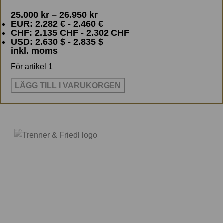
standard för anslutning till
en "smutsig miljö" så
25.000
kr
–
26.950
kr
jordbox. Vänligen ta kontakt för
rekommenderar jag
Olympus
EUR
:
2.282 €
-
2.460 €
andra längder.
Infinity Tungsten
CHF
:
2.135 CHF
-
2.302 CHF
USD
:
2.630 $
-
2.835 $
Vikt: 2,6 Kg
inkl. moms
Bredd: 17cm - Höjd: 8cm - Djup:
För artikel 1
19cm
Obs: Tillhöranade
Eartha kablar
LÄGG TILL I VARUKORGEN
och
Magma fötter
att placera
under jordboxen finns här under.