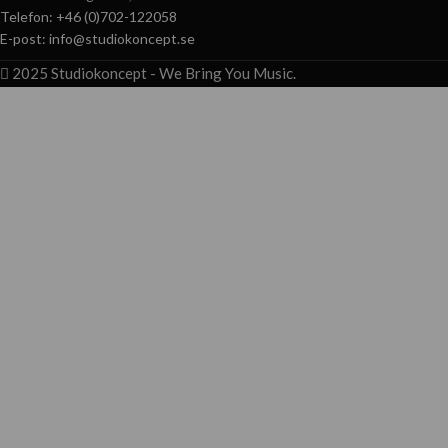
Telefon: +46 (0)702-122058
E-post: info@studiokoncept.se
2025 Studiokoncept - We Bring You Music.