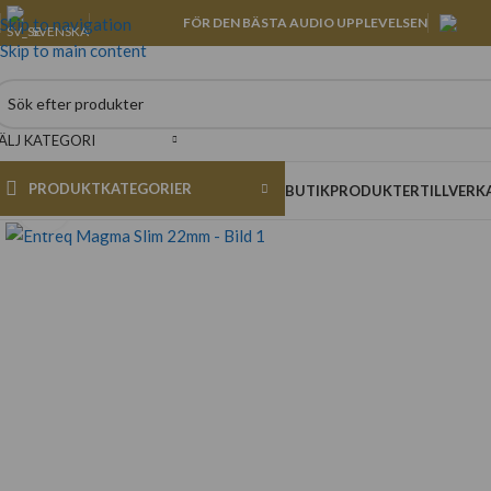
Skip to navigation
FÖR DEN BÄSTA AUDIO UPPLEVELSEN
SVENSKA
Skip to main content
ÄLJ KATEGORI
PRODUKTKATEGORIER
BUTIK
PRODUKTER
TILLVERK
Klicka för att förstora