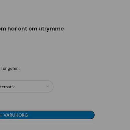
g som har ont om utrymme
 Tungsten.
 I VARUKORG