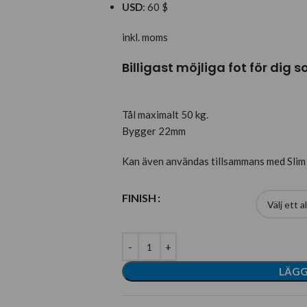
USD
:
60 $
inkl. moms
Billigast möjliga fot för di
Tål maximalt 50 kg.
Bygger 22mm
Kan även användas tillsammans med Slim
FINISH
LÄGG