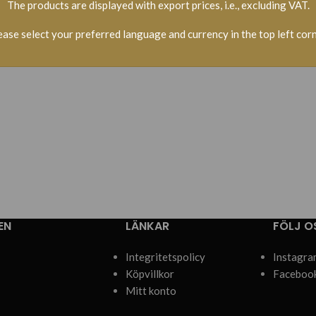
The products are displayed with export prices, i.e., excluding VAT.
ease select your preferred language and currency in the top left corn
EN
LÄNKAR
FÖLJ O
Integritetspolicy
Instagra
Köpvillkor
Faceboo
Mitt konto