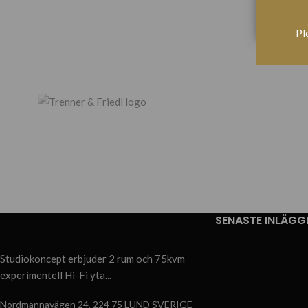
Pl
SENASTE INLÄGG
Studiokoncept erbjuder 2 rum och 75kvm
experimentell Hi-Fi yta...
Nordmannavägen 24, 224 75 LUND SVERIGE