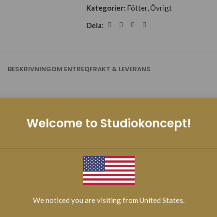
Kategorier:
Fötter
,
Övrigt
Dela:
BESKRIVNING
OM ENTREQ
FRAKT & LEVERANS
Welcome to Studiokoncept!
We noticed you are visiting from United States.