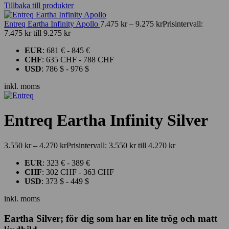
Tillbaka till produkter
Entreq Eartha Infinity Apollo
7.475
kr
–
9.275
kr
Prisintervall:
7.475 kr till 9.275 kr
EUR
:
681 €
-
845 €
CHF
:
635 CHF
-
788 CHF
USD
:
786 $
-
976 $
inkl. moms
Entreq Eartha Infinity Silver
3.550
kr
–
4.270
kr
Prisintervall: 3.550 kr till 4.270 kr
EUR
:
323 €
-
389 €
CHF
:
302 CHF
-
363 CHF
USD
:
373 $
-
449 $
inkl. moms
Eartha Silver; för dig som har en lite trög och matt