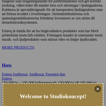
fungerar som rengöringsmedel för jordförbindelser och ger korrekt
jordning, vilket leder till mindre brus och störningar i ljudsignalerna.
Kablarna är specialdesignade för att transportera ljudsignalerna utan
att förlora kvalitet i överföringen. Strömdistributörerna och
spänningsstabilisatorerna förbättrar leveransen av ren ström till
hemelektroniksystemen.
Entreq är kända för att ha högkvalitativa produkter som har blivit
prisbelönta inom hifi-världen. Företagets kunder är entusiaster inom
musik- och ljudprodukter som strävar efter en högre ljudkvalitet.
MORE PRODUCTS
Hero
Entreq Jordboxar
,
Jordboxar Tungsten line
Entreq
150.000
kr
–
195.000
kr
Prisintervall: 150.000 kr till 195.000 kr
EUR
:
13.668 €
-
17.769 €
CHF
:
12.746 CHF
-
16.569 CHF
Welcome to Studiokoncept!
USD
:
15.780 $
-
20.513 $