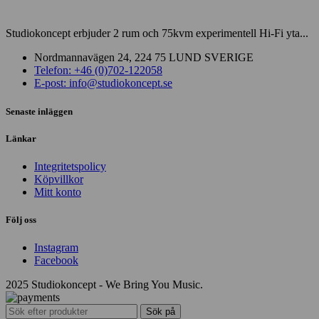
Studiokoncept erbjuder 2 rum och 75kvm experimentell Hi-Fi yta...
Nordmannavägen 24, 224 75 LUND SVERIGE
Telefon: +46 (0)702-122058
E-post: info@studiokoncept.se
Senaste inläggen
Länkar
Integritetspolicy
Köpvillkor
Mitt konto
Följ oss
Instagram
Facebook
2025 Studiokoncept - We Bring You Music.
Sök på