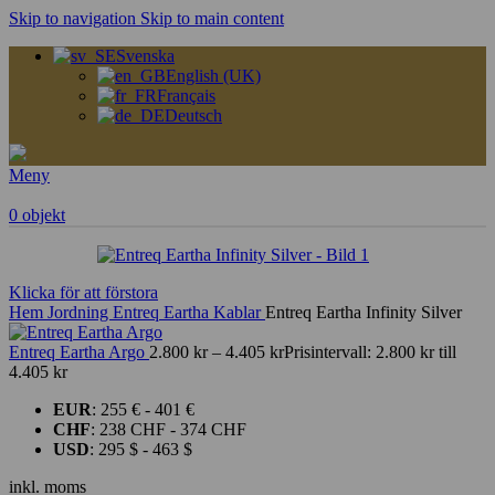
Skip to navigation
Skip to main content
Svenska
English (UK)
Français
Deutsch
Meny
0
objekt
Klicka för att förstora
Hem
Jordning
Entreq Eartha Kablar
Entreq Eartha Infinity Silver
Entreq Eartha Argo
2.800
kr
–
4.405
kr
Prisintervall: 2.800 kr till
4.405 kr
EUR
:
255 €
-
401 €
CHF
:
238 CHF
-
374 CHF
USD
:
295 $
-
463 $
inkl. moms