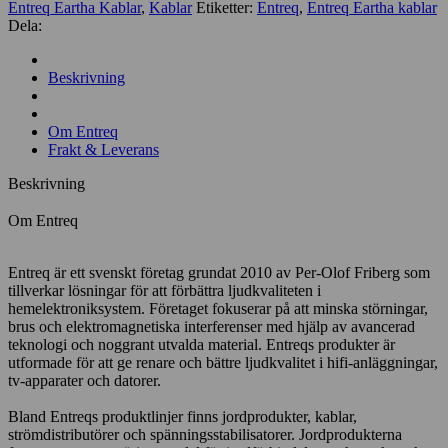
Entreq Eartha Kablar
,
Kablar
Etiketter:
Entreq
,
Entreq Eartha kablar
Dela:
Beskrivning
Om Entreq
Frakt & Leverans
Beskrivning
Om Entreq
Entreq är ett svenskt företag grundat 2010 av Per-Olof Friberg som
tillverkar lösningar för att förbättra ljudkvaliteten i
hemelektroniksystem. Företaget fokuserar på att minska störningar,
brus och elektromagnetiska interferenser med hjälp av avancerad
teknologi och noggrant utvalda material. Entreqs produkter är
utformade för att ge renare och bättre ljudkvalitet i hifi-anläggningar,
tv-apparater och datorer.
Bland Entreqs produktlinjer finns jordprodukter, kablar,
strömdistributörer och spänningsstabilisatorer. Jordprodukterna