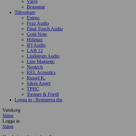
Vinyl
Begagnat
Tillverkare
Entreq
Fezz Audio
Final Touch Audio
Gold Note
Hifiman
IFI Audio
LAB 12
Lindstrom Audio
Line Magnetic
Neotech
REL Acoustics
Russel K.
Silent Angel
TPHC
Trenner & Friedl
Logga in / Registrera dig
Varukorg
Stäng
Logga in
Stäng