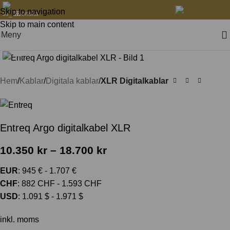
Skip to navigation
Svenska
Skip to main content
Meny
Klicka för att förstora
Hem
Kablar
Digitala kablar
XLR Digitalkablar
Entreq Argo digitalkabel XLR
10.350
kr
–
18.700
kr
EUR
:
945 €
-
1.707 €
CHF
:
882 CHF
-
1.593 CHF
USD
:
1.091 $
-
1.971 $
inkl. moms