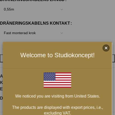
DRÄNERINGSKABELNS KONTAKT
Welcome to Studiokoncept!
LÄGG I VARUKORG
Artikelnr:
entreq-argo-digitalkabel-xlr-2
Kategori:
XLR Digitalkablar
Etiketter:
Entreq
,
Entreq digitala XLR kablar
We noticed you are visiting from United States.
Dela:
The products are displayed with export prices, i.e.,
excluding VAT.