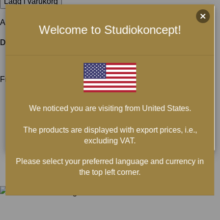
Lägg i varukorg
Artikelnr:
Inte tillgänglig
Kategori:
USB-Kablar
Welcome to Studiokoncept!
Dela:
FRAKT & LEVERANS
Frakt & Leverans
We noticed you are visiting from United States.
The products are displayed with export prices, i.e.,
excluding VAT.
Please select your preferred language and currency in
the top left corner.