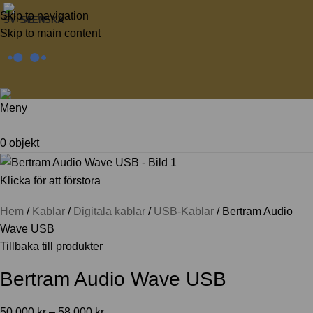
Skip to navigation
SVENSKA
Skip to main content
Meny
0
objekt
Klicka för att förstora
Hem
Kablar
Digitala kablar
USB-Kablar
Bertram Audio
Wave USB
Tillbaka till produkter
Bertram Audio Wave USB
50.000
kr
–
58.000
kr