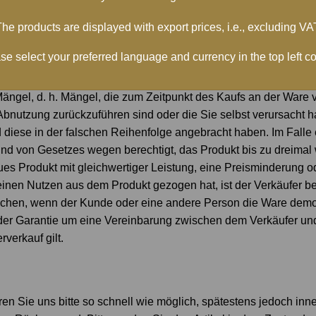
he products are displayed with export prices, i.e., excluding VA
se select your preferred language and currency in the top left co
ahres-Garantie. Für Rohre und Vorführ- und Gebrauchtwaren gilt
ängel, d. h. Mängel, die zum Zeitpunkt des Kaufs an der Ware
Abnutzung zurückzuführen sind oder die Sie selbst verursacht 
diese in der falschen Reihenfolge angebracht haben. Im Falle 
esund von Gesetzes wegen berechtigt, das Produkt bis zu dreima
s Produkt mit gleichwertiger Leistung, eine Preisminderung o
en Nutzen aus dem Produkt gezogen hat, ist der Verkäufer ber
schen, wenn der Kunde oder eine andere Person die Ware demon
ei der Garantie um eine Vereinbarung zwischen dem Verkäufer u
verkauf gilt.
ieren Sie uns bitte so schnell wie möglich, spätestens jedoch inn