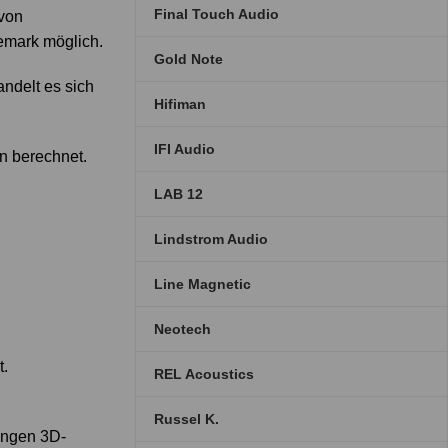
Final Touch Audio
 von
emark möglich.
Gold Note
andelt es sich
Hifiman
IFI Audio
n berechnet.
LAB 12
Lindstrom Audio
Line Magnetic
Neotech
t.
REL Acoustics
Russel K.
ungen 3D-