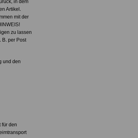
urück, in dem
n Artikel.
ammen mit der
 HINWEIS!
igen zu lassen
 B. per Post
ng und den
 für den
eimtransport