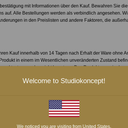
bestätigung mit Informationen über den Kauf. Bewahren Sie die
ns auf. Alle Bestellungen werden als verbindlich angesehen. Wi
r, Änderungen in den Preislisten und andere Faktoren, die außerh
hren Kauf innerhalb von 14 Tagen nach Erhalt der Ware ohne 
Produkt in einem im Wesentlichen unveränderten Zustand befinde
n und testen, es aber nicht benutzen. Das Produkt muss in der
er Post muss eine Transportverpackung verwendet werden. Sie
Welcome to Studiokoncept!
rufsrecht Gebrauch machen und den Kauf 14 Tage lang offen ha
ger befindliche Produkte, die speziell auf Wunsch des Kunden be
r den Kauf verwendet wurde.
ken. Sobald wir das Produkt erhalten und wie oben beschrieben 
We noticed you are visiting from United States.