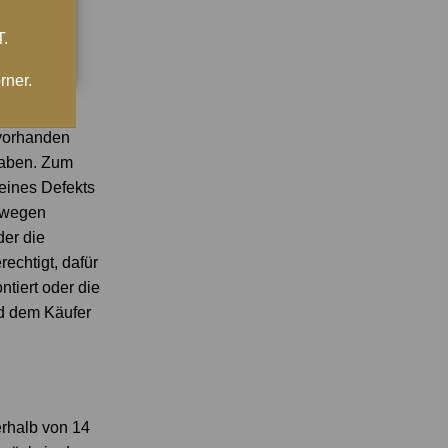
T.
rner.
 eine 3-
 vorhanden
haben. Zum
eines Defekts
l wegen
der die
echtigt, dafür
tiert oder die
nd dem Käufer
erhalb von 14