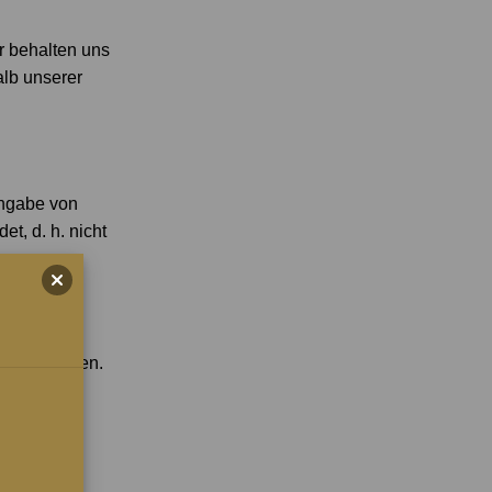
r behalten uns
alb unserer
Angabe von
t, d. h. nicht
 als Kunde
lten.
stellt werden.
überprüft