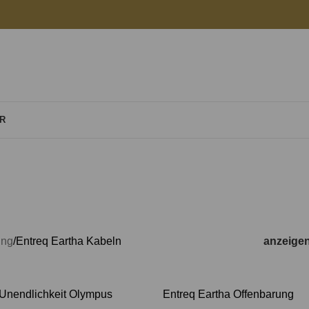
R
treq Eartha Ka
ENTREQ EARTHA KABELN
ENTREQ ERDUNGSBOXEN
5 Produkte
21 Produkte
ung
Entreq Eartha Kabeln
anzeige
 Unendlichkeit Olympus
Entreq Eartha Offenbarung