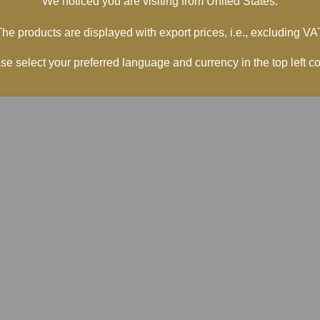
We noticed you are visiting from United States.
he products are displayed with export prices, i.e., excluding VA
se select your preferred language and currency in the top left co
äge
Links
Datenschutzbestimmungen
Bedingungen für den Kauf