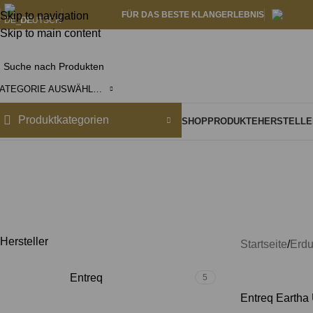
Skip to navigation
FÜR DAS BESTE KLANGERLEBNIS
DEUTSCH
Skip to main content
KATEGORIE AUSWÄHLEN
Produktkategorien
SHOP
PRODUKTE
HERSTELLE
En
Hersteller
Startseite
Erd
Entreq
5
Entreq Eartha