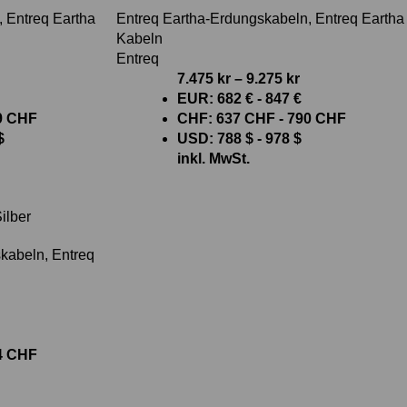
,
Entreq Eartha
Entreq Eartha-Erdungskabeln
,
Entreq Eartha
Kabeln
Entreq
7.475
kr
–
9.275
kr
EUR
:
682 €
-
847 €
9 CHF
CHF
:
637 CHF
-
790 CHF
$
USD
:
788 $
-
978 $
inkl. MwSt.
ilber
skabeln
,
Entreq
4 CHF