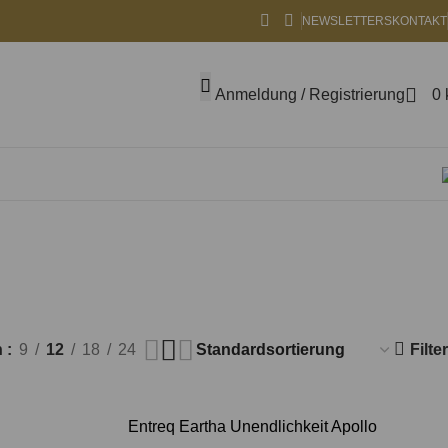
NEWSLETTERS
KONTAKT
Anmeldung / Registrierung
0
beln
Filter
n
9
12
18
24
Entreq Eartha Unendlichkeit Apollo