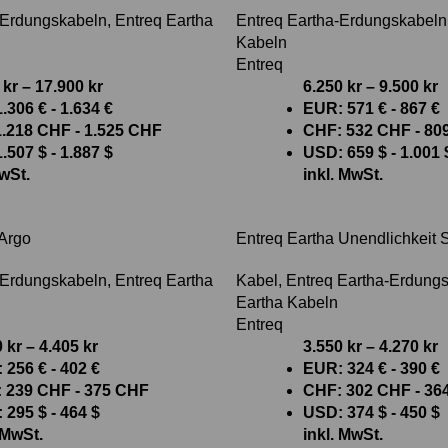
-Erdungskabeln
,
Entreq Eartha
Entreq Eartha-Erdungskabeln
Kabeln
Entreq
0
kr
–
17.900
kr
6.250
kr
–
9.500
kr
1.306 €
-
1.634 €
EUR
:
571 €
-
867 €
1.218 CHF
-
1.525 CHF
CHF
:
532 CHF
-
80
1.507 $
-
1.887 $
USD
:
659 $
-
1.001 
MwSt.
inkl. MwSt.
 Argo
Entreq Eartha Unendlichkeit S
-Erdungskabeln
,
Entreq Eartha
Kabel
,
Entreq Eartha-Erdung
Eartha Kabeln
Entreq
0
kr
–
4.405
kr
3.550
kr
–
4.270
kr
:
256 €
-
402 €
EUR
:
324 €
-
390 €
:
239 CHF
-
375 CHF
CHF
:
302 CHF
-
36
:
295 $
-
464 $
USD
:
374 $
-
450 $
 MwSt.
inkl. MwSt.