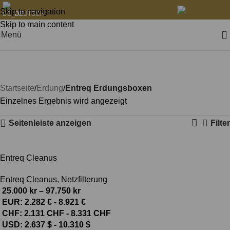
Skip to navigation
DEUTSCH
Skip to main content
Menü
Entreq Cleanus
Kategorien
Startseite
Erdung
Entreq Erdungsboxen
Einzelnes Ergebnis wird angezeigt
Seitenleiste anzeigen
Filter
Entreq Cleanus
Entreq Cleanus
,
Netzfilterung
25.000
kr
–
97.750
kr
EUR
:
2.282 €
-
8.921 €
CHF
:
2.131 CHF
-
8.331 CHF
USD
:
2.637 $
-
10.310 $